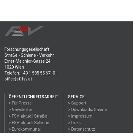
Forschungsgesellschaft
Straße - Schiene - Verkehr
Ernst-Melchior-Gasse 24
1020 Wien
Telefon: +43 1 585 55 67 -0
office(at)fsv.at
ÖFFENTLICHKEITSARBEIT
SERVICE
> Für Presse
> Support
> Newsletter
> Downloads/Galerie
> FSV-aktuell Straße
> Impressum
> FSV-aktuell Schiene
> Links
> Eurokommunal
> Datenschutz