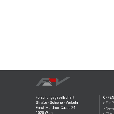
Forschungsgesellschaft
ÖFFEN
Straße - Schiene - Verkehr
> Für 
Ernst-Melchior-Gasse 24
> News
1020 Wien